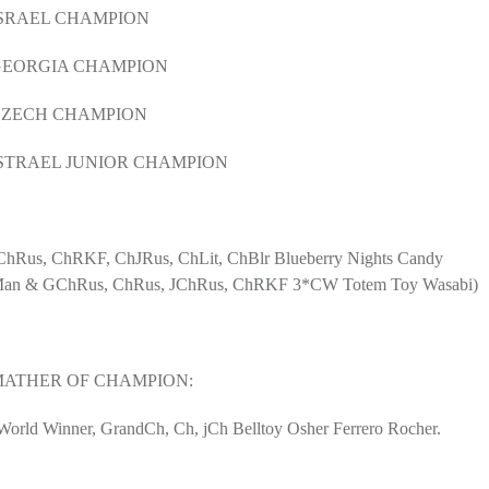
SRAEL CHAMPION
GEORGIA CHAMPION
CZECH CHAMPION
STRAEL JUNIOR CHAMPION
ChRus, ChRKF, ChJRus, ChLit, ChBlr Blueberry Nights Candy
an & GChRus, ChRus, JChRus, ChRKF 3*CW Totem Toy Wasabi)
MATHER OF CHAMPION:
World Winner, GrandCh, Ch, jCh Belltoy Osher Ferrero Rocher.