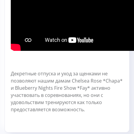
Декретные отпуска и уход за щенками не
позволяют нашим дамам Chelsea Rose *Chapa*
и Blueberry Nights Fire Show *Fay* активно
участвовать в соревнованиях, но они с
удовольствим тренируются как только
предоставляется возможность.