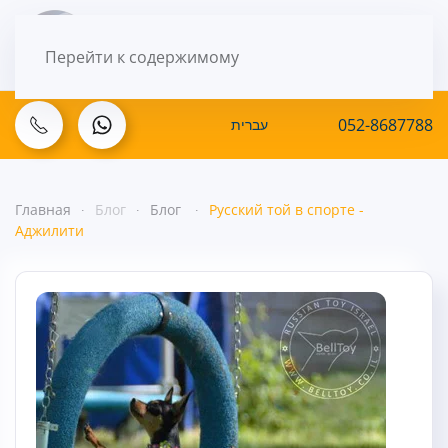
МЕНЮ
Перейти к содержимому
052-8687788
עברית
Главная
Блог
Блог
Русский той в спорте -
Аджилити