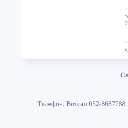
?
т
P
?
к
Св
Телефон, Вотсап 052-8687788