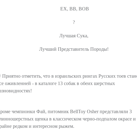
EX, BB, BOB
?
Лучшая Сука,
Лучший Представитель Породы!
 Приятно отметить, что в израильских рингах Русских тоев стан
се оживленней - в каталоге 13 собак в обеих шерстных
азновидностях!
роме чемпионки Фай, питомник BellToy Osher представляли 3
линношерстных щенка в классическом черно-подпалом окрасе и
райне редком и интересном рыжем.